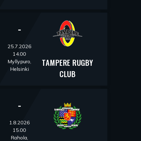
-
25.7.2026
14.00
TAMPERE RUGBY
Myllypuro,
D
Helsinki
CLUB
-
1.8.2026
15.00
Rahola,