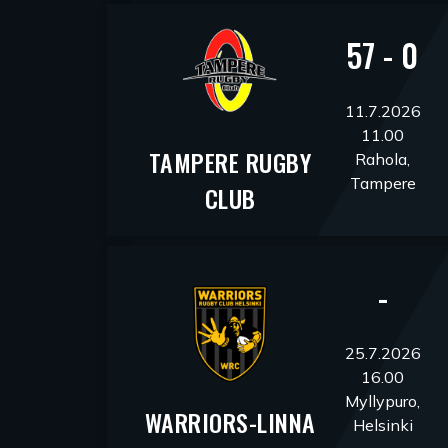
57 - 0
11.7.2026
11.00
TAMPERE RUGBY
Rahola,
Tampere
CLUB
-
25.7.2026
16.00
Myllypuro,
WARRIORS-LINNA
Helsinki