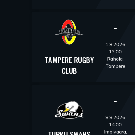
-
1.8.2026
13.00
TAMPERE RUGBY
Rahola,
Tampere
CLUB
-
8.8.2026
14.00
Impivaara,
TURKU SWANS