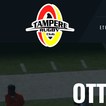
ET
OT