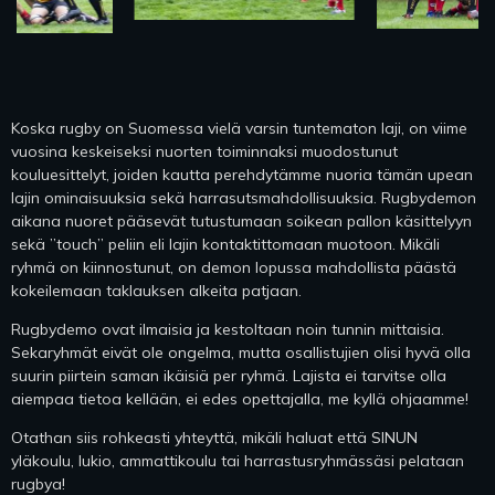
Koska rugby on Suomessa vielä varsin tuntematon laji, on viime
vuosina keskeiseksi nuorten toiminnaksi muodostunut
kouluesittelyt, joiden kautta perehdytämme nuoria tämän upean
lajin ominaisuuksia sekä harrasutsmahdollisuuksia. Rugbydemon
aikana nuoret pääsevät tutustumaan soikean pallon käsittelyyn
sekä ”touch” peliin eli lajin kontaktittomaan muotoon. Mikäli
ryhmä on kiinnostunut, on demon lopussa mahdollista päästä
kokeilemaan taklauksen alkeita patjaan.
Rugbydemo ovat ilmaisia ja kestoltaan noin tunnin mittaisia.
Sekaryhmät eivät ole ongelma, mutta osallistujien olisi hyvä olla
suurin piirtein saman ikäisiä per ryhmä. Lajista ei tarvitse olla
aiempaa tietoa kellään, ei edes opettajalla, me kyllä ohjaamme!
Otathan siis rohkeasti yhteyttä, mikäli haluat että SINUN
yläkoulu, lukio, ammattikoulu tai harrastusryhmässäsi pelataan
rugbya!